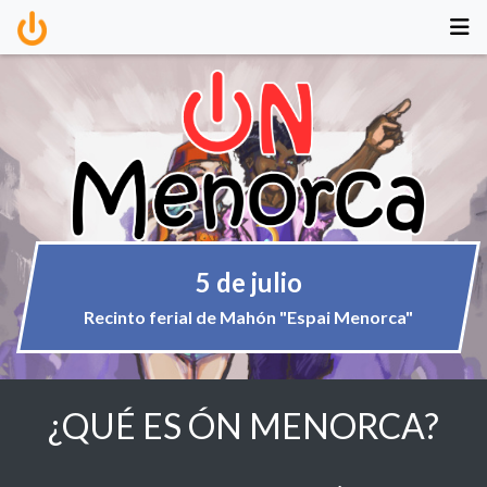
5 de julio
Recinto ferial de Mahón "Espai Menorca"
¿QUÉ ES ÓN MENORCA?